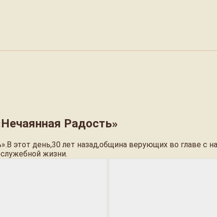
сть»
«Нечаянная Радость»
«Нечаянная Радость»
».В этот день,30 лет назад,община верующих во главе с
ослужебной жизни.