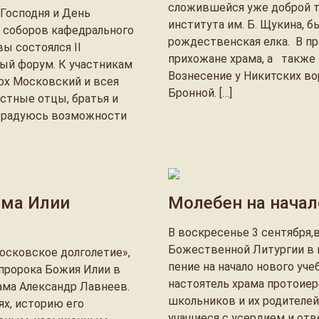
сложившейся уже доброй тр
 Господня и День
института им. Б. Щукина, б
 соборов кафедрального
рождественская елка. В п
ы состоялся II
прихожане храма, а также 
й форум. К участникам
Вознесение у Никитских во
рх Московский и всея
Бронной. […]
стные отцы, братья и
и радуюсь возможности
ама Илии
Молебен на начал
В воскресенье 3 сентября,
Божественной Литургии в
осковское долголетие»,
пение на начало нового уче
 пророка Божия Илии в
настоятель храма протоиер
ама Александр Лавнеев.
школьников и их родителей
ях, историю его
учащиеся с усердием и от