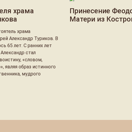
еля храма
Принесение Феод
икова
Матери из Костр
оятель храма
рей Александр Туриков. В
ь 65 лет. С ранних лет
 Александр стал
воистину, «словом,
, являя образ истинного
твенника, мудрого