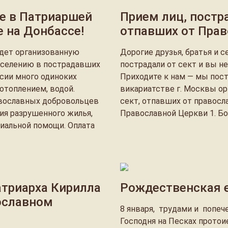
е в Патриаршей
Прием лиц, постр
 на Донбассе!
отпавших от Пра
едет организованную
Дорогие друзья, братья и 
аселению в пострадавших
пострадали от сект и вы не
ссии много одиноких
Приходите к нам — мы пос
 отоплением, водой.
викариатстве г. Москвы о
вославных добровольцев
сект, отпавших от правосл
ия разрушенного жилья,
Православной Церкви 1. Бо
циальной помощи. Оплата
триарха Кирилла
Рождественская 
ославном
8 января, трудами и попе
Господня на Песках протои