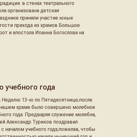
адиции. в стенах театрального
ыла организована детская
разднике приняли участие юные
гости прихода из храмов Большое
рот и апостола Иоанна Богослова на
о учебного года
в Неделю 13-ю по Пятидесятнице,после
 нашем храме было совершено молебное
бного года. Предваряя служение молебна,
ей Александр Туриков поздравил
 с началом учебного года,пожелав, чтобы
ветственностью начали нынешний год и