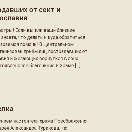
адавших от сект и
вославия
сестры! Если вы или ваши близкие
 знаете, что делать и куда обратиться
тараемся помочь! В Центральном
рганизован приём лиц пострадавших от
авия и желающих вернуться в лоно
гоявленское благочиние в Храме […]
елка
чением настоятеля храма Преображения
ерея Александра Турикова, по