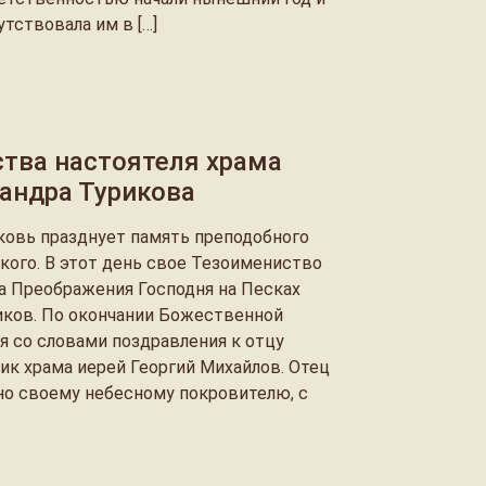
тствовала им в […]
тва настоятеля храма
андра Турикова
ковь празднует память преподобного
кого. В этот день свое Тезоимениство
а Преображения Господня на Песках
иков. По окончании Божественной
я со словами поздравления к отцу
ик храма иерей Георгий Михайлов. Отец
но своему небесному покровителю, с