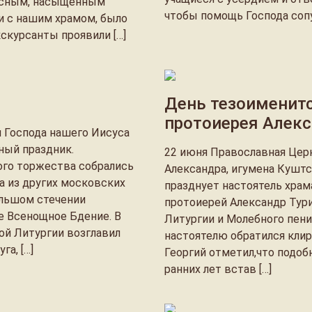
ресным, насыщенным
чтобы помощь Господа сопу
и с нашим храмом, было
скурсанты проявили […]
3
День тезоименитс
протоиерея Алекс
я Господа нашего Иисуса
ный праздник.
22 июня Православная Цер
ого торжества собрались
Александра, игумена Куштс
а из других московских
празднует настоятель храм
ольшом стечении
протоиерей Александр Тур
 Всенощное Бдение. В
Литургии и Молебного пени
ой Литургии возглавил
настоятелю обратился клир
а, […]
Георгий отметил,что подоб
ранних лет встав […]