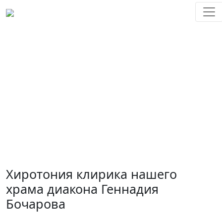
Главная / Хиротония клирика нашего храма диакона
Геннадия Бочарова
Хиротония клирика нашего
храма диакона Геннадия
Бочарова
Хиротония клирика нашего
храма диакона Геннадия
Бочарова